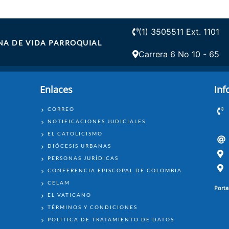
(1) 3505511 Ext. 1101
A DE VIDA PARROQUIAL
Carrera 6 No 10 - 65
Enlaces
Inf
ENLACES
CORREO
NOTIFICACIONES JUDICIALES
EL CATOLICISMO
DIÓCESIS URBANAS
PERSONAS JURÍDICAS
CONFERENCIA EPISCOPAL DE COLOMBIA
CELAM
Porta
EL VATICANO
TÉRMINOS Y CONDICIONES
POLÍTICA DE TRATAMIENTO DE DATOS