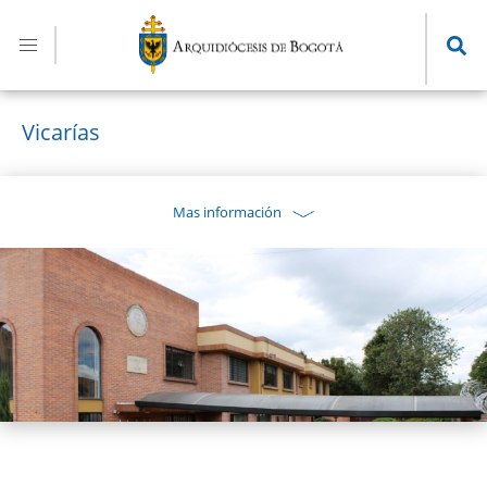
Pasar
al
contenido
principal
Vicarías
Mas información