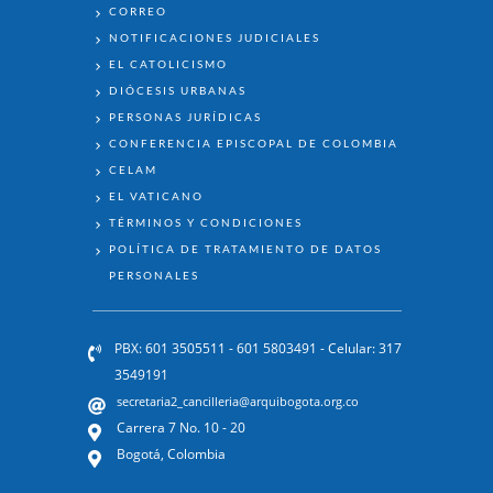
ENLACES
CORREO
NOTIFICACIONES JUDICIALES
EL CATOLICISMO
DIÓCESIS URBANAS
PERSONAS JURÍDICAS
CONFERENCIA EPISCOPAL DE COLOMBIA
CELAM
EL VATICANO
TÉRMINOS Y CONDICIONES
POLÍTICA DE TRATAMIENTO DE DATOS
PERSONALES
PBX: 601 3505511 - 601 5803491 - Celular: 317
3549191
secretaria2_cancilleria@arquibogota.org.co
Carrera 7 No. 10 - 20
Bogotá, Colombia