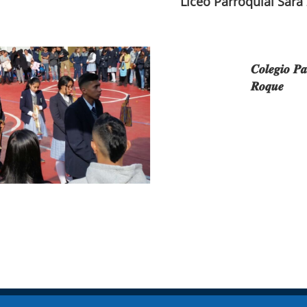
Liceo Parroquial Sara
𝑪𝒐𝒍𝒆𝒈𝒊𝒐 𝑷𝒂
𝑹𝒐𝒒𝒖𝒆