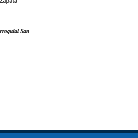
 Zapata
𝒓𝒓𝒐𝒒𝒖𝒊𝒂𝒍 𝑺𝒂𝒏